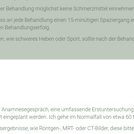
er Behandlung möglichst keine Schmerzmittel einnehmen
ss an jede Behandlung einen 15-minütigen Spaziergang ei
n Behandlungserfolg.
en, wie schweres Heben oder Sport, sollte nach der Behand
as Anamnesegespräch, eine umfassende Erstuntersuchung 
eit eingeplant werden. Ich gehe im Normalfall von etwa 60
ergebnisse, wie Röntgen-, MRT- oder CT-Bilder, diese bitte