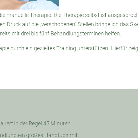
 die manuelle Therapie. Die Therapie selbst ist ausgespr
 Druck auf die „verschobenen“ Stellen bringe ich das Skele
ereits mit drei bis fünf Behandlungsterminen helfen.
pie durch ein gezieltes Training unterstützen. Hierfür zei
uert in der Regel 45 Minuten.
andlung ein großes Handtuch mit.