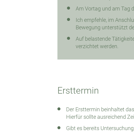
Am Vortag und am Tag d
Ich empfehle, im Anschlu
Bewegung unterstützt de
Auf belastende Tätigkeit
verzichtet werden.
Ersttermin
Der Ersttermin beinhaltet d
Hierfür sollte ausreichend Z
Gibt es bereits Untersuchungs