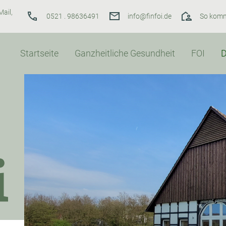
Mail,
0521 . 98636491
info@finfoi.de
So komm
Startseite
Ganzheitliche Gesundheit
FOI
D