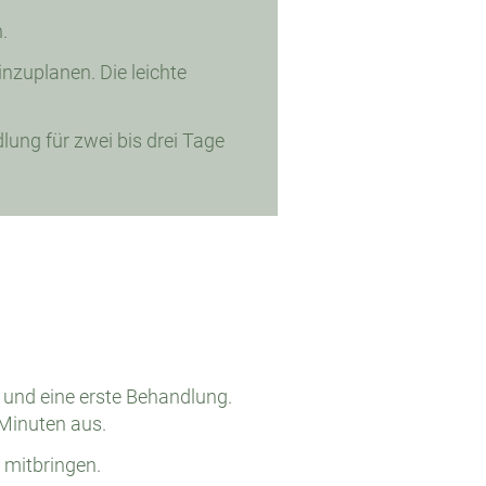
.
nzuplanen. Die leichte
lung für zwei bis drei Tage
und eine erste Behandlung.
 Minuten aus.
 mitbringen.